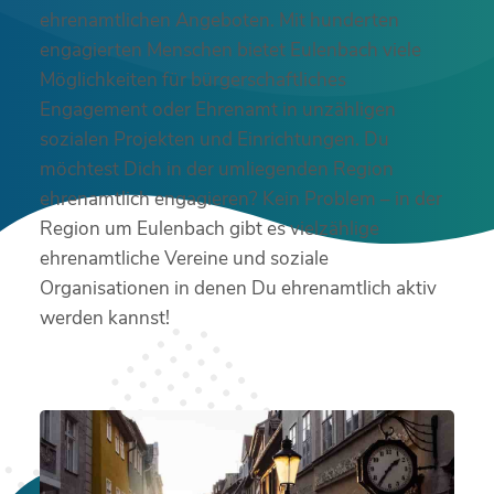
ehrenamtlichen Angeboten. Mit hunderten
engagierten Menschen bietet Eulenbach viele
Möglichkeiten für bürgerschaftliches
Engagement oder Ehrenamt in unzähligen
sozialen Projekten und Einrichtungen. Du
möchtest Dich in der umliegenden Region
ehrenamtlich engagieren? Kein Problem – in der
Region um Eulenbach gibt es vielzählige
ehrenamtliche Vereine und soziale
Organisationen in denen Du ehrenamtlich aktiv
werden kannst!